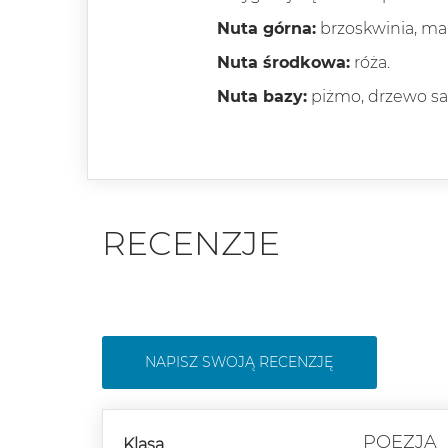
Nuta górna:
brzoskwinia, ma
Nuta środkowa:
róża.
Nuta bazy:
piżmo, drzewo s
RECENZJE
NAPISZ SWOJĄ RECENZJĘ
POEZJA
Klasa