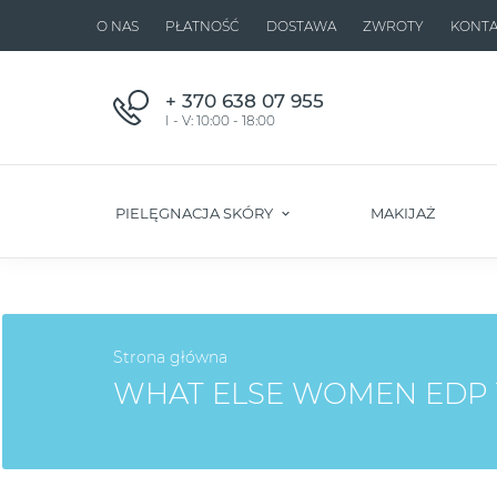
O NAS
PŁATNOŚĆ
DOSTAWA
ZWROTY
KONTA
+ 370 638 07 955
I - V: 10:00 - 18:00
PIELĘGNACJA SKÓRY
MAKIJAŻ
Strona główna
WHAT ELSE WOMEN EDP 1