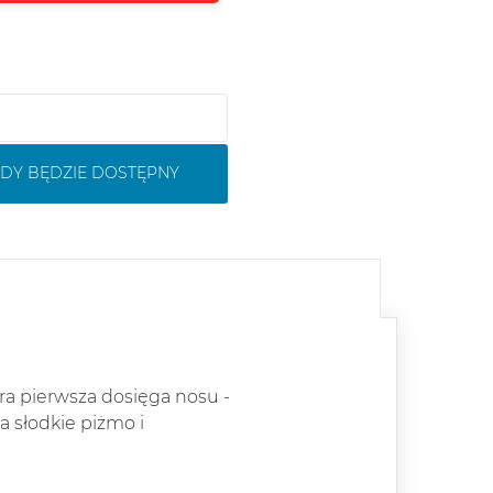
DY BĘDZIE DOSTĘPNY
ra pierwsza dosięga nosu -
a słodkie piżmo i