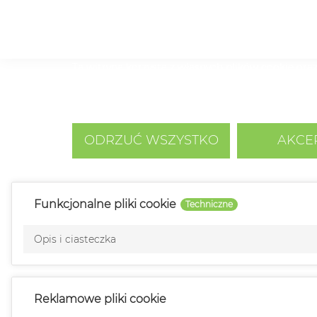
Ta witryna korzysta z własnych plików cookie oraz
nasze usługi i wyświetlać reklamy dostosowane do
związane z przeglądaniem stron. Aby wyrazić zgodę
Polityka cookies
ODRZUĆ WSZYSTKO
AKCE
Funkcjonalne pliki cookie
Techniczne
Opis i ciasteczka
Reklamowe pliki cookie