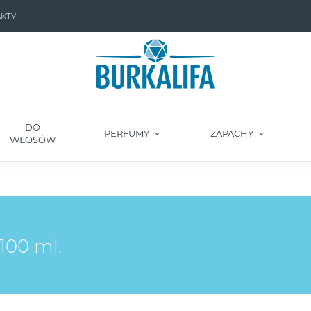
KTY
DO
PERFUMY
ZAPACHY
WŁOSÓW
00 ml.