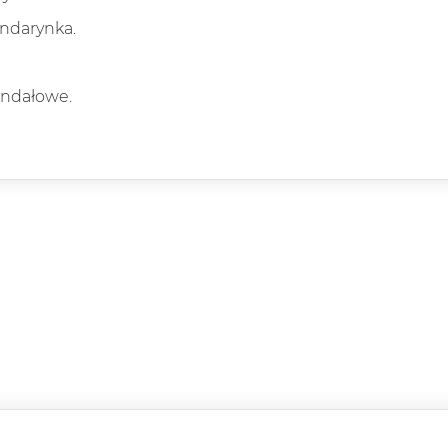
ndarynka.
andałowe.