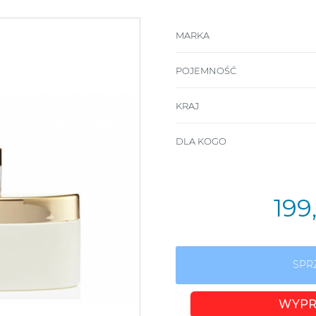
MARKA
POJEMNOŚĆ
KRAJ
DLA KOGO
199
SPR
WYPR