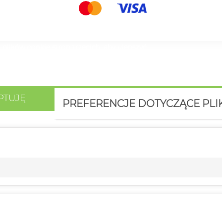
 plików cookie stron trzecich, aby ulepszyć
 Twoich preferencji, analizując Twoje nawyki
 na ich użycie, naciśnij przycisk Akceptuj.
PTUJĘ
PREFERENCJE DOTYCZĄCE PL