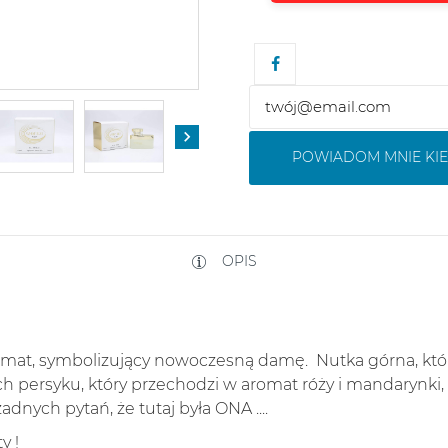

POWIADOM MNIE KIE
OPIS
aromat, symbolizujący nowoczesną damę. Nutka górna, któ
ch persyku, który przechodzi w aromat róży i mandarynki, 
dnych pytań, że tutaj była ONA ....
y !