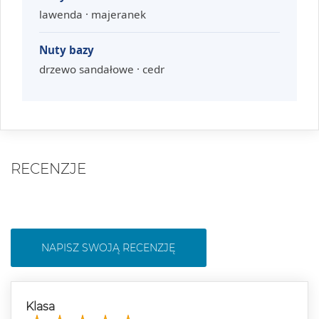
lawenda · majeranek
Nuty bazy
drzewo sandałowe · cedr
RECENZJE
NAPISZ SWOJĄ RECENZJĘ
Klasa