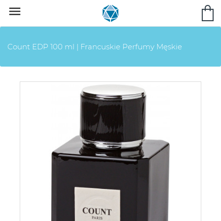

Count EDP 100 ml | Francuskie Perfumy Męskie