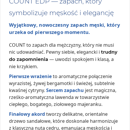
COUNT EDP — zapach, który
symbolizuje męskość i elegancję
Wyjątkowy, nowoczesny zapach męski, który
urzeka od pierwszego momentu.
COUNT to zapach dla mężczyzny, który nie musi
nic udowadniać. Pewny siebie, elegancki i
trudny
— uwodzi spokojem i klasą, a
do zapomnienia
nie krzykiem.
Pierwsze wrażenie
to aromatyczne połączenie
wyrazistej, żywej bergamotki i świeżej, subtelnie
kwaśnej cytryny.
Sercem zapachu
jest magiczna,
rześko-aromatyczna lawenda w towarzystwie
ciepłego, bogatego, ziołowego majeranku.
Finałowy akord
tworzy delikatne, orientalne
drzewo sandałowe, które doskonale harmonizuje
z klasyczną nutą cedru, emanującą męskością i