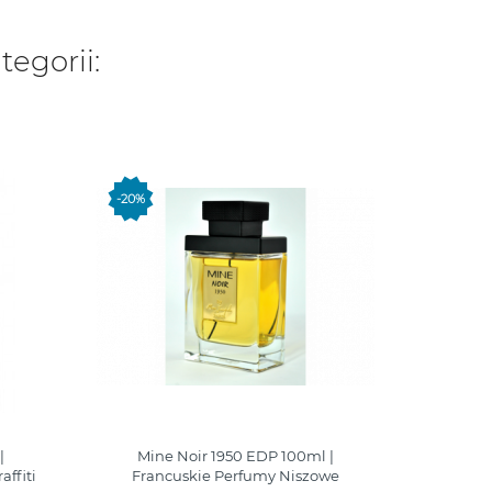
tegorii:
-20%
WYP
|
Mine Noir 1950 EDP 100ml |
S
ffiti
Francuskie Perfumy Niszowe