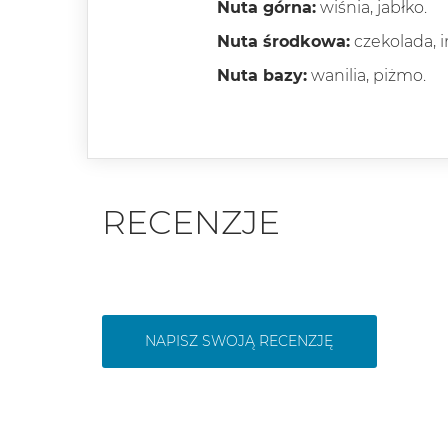
Nuta górna:
wiśnia, jabłko.
Nuta środkowa:
czekolada, ir
Nuta bazy:
wanilia, piżmo.
RECENZJE
NAPISZ SWOJĄ RECENZJĘ