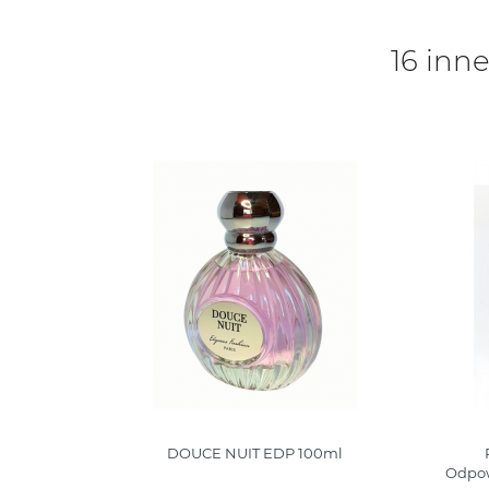
16 inne
l |
DOUCE NUIT EDP 100ml
Weekend
Odpow