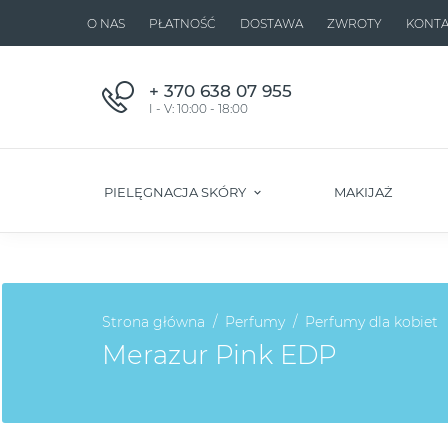
O NAS
PŁATNOŚĆ
DOSTAWA
ZWROTY
KONTA
+ 370 638 07 955
I - V: 10:00 - 18:00
PIELĘGNACJA SKÓRY
MAKIJAŻ
Strona główna
Perfumy
Perfumy dla kobiet
Merazur Pink EDP