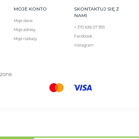
MOJE KONTO
SKONTAKTUJ SIĘ Z
NAMI
Moje dane
+ 370 638 07 955
Moje adresy
Facebook
Moje rozkazy
Instagram
eżone.
 plików cookie stron trzecich, aby ulepszyć
 Twoich preferencji, analizując Twoje nawyki
 na ich użycie, naciśnij przycisk Akceptuj.