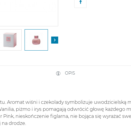

OPIS
tu. Aromat wiśni i czekolady symbolizuje uwodzicielską m
 Wanilia, piżmo i irys pomagają odwrócić głowę każdego m
nk, nieskończenie figlarna, nie bojąca się wyrażać swe
j na drodze.