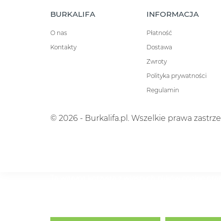
BURKALIFA
INFORMACJA
O nas
Płatność
Kontakty
Dostawa
Zwroty
Polityka prywatności
Regulamin
© 2026 - Burkalifa.pl. Wszelkie prawa zastrz
Ta witryna korzysta z własnych plików cookie oraz
nasze usługi i wyświetlać reklamy dostosowane do
związane z przeglądaniem stron. Aby wyrazić zgodę
Polityka cookies