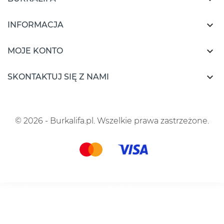

INFORMACJA

MOJE KONTO

SKONTAKTUJ SIĘ Z NAMI
© 2026 - Burkalifa.pl. Wszelkie prawa zastrzeżone.
Ta witryna korzysta z własnych plików cookie oraz
plików cookie stron trzecich, aby ulepszyć nasze usługi i
wyświetlać reklamy dostosowane do Twoich preferencji,
analizując Twoje nawyki związane z przeglądaniem