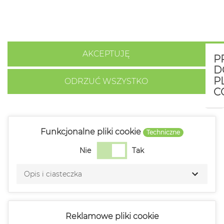
stron. Aby wyrazić zgodę na ich użycie, naciśnij przycisk
Akceptuj.
Polityka cookies
AKCEPTUJĘ
P
D
P
ODRZUĆ WSZYSTKO
C
Funkcjonalne pliki cookie
Techniczne
Nie
Tak
Opis i ciasteczka
Reklamowe pliki cookie