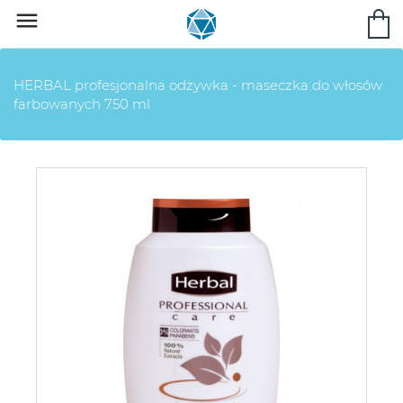

HERBAL profesjonalna odżywka - maseczka do włosów
farbowanych 750 ml