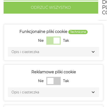
D
P
ODRZUĆ WSZYSTKO
C
Funkcjonalne pliki cookie
Techniczne
Nie
Tak
Opis i ciasteczka
Reklamowe pliki cookie
Nie
Tak
Opis i ciasteczka